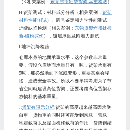
（3.相关案例：
东莞超市轻型货架-承重检测
）
H.货架测试：材料成分分析（相关案例：
货架
材料性能测试
）、牌号鉴定和力学性能测试、
焊缝缺陷检测（相关案例：
东莞货架焊接处检
验-磁粉探伤
），镀层厚度及附着力测试.
I:地坪沉降检验
仓库本身的地面承重水平，这个参数非常重
要，假设仓库地面承重只有一吨，货架承重有
5吨，那必然地面下沉或变形，重要甚至会塌
陷，造成安全事故。所以不要单纯考虑为了节
省空间就建设高位货架，还要考虑高位货架存
放物料的基本重量。
J:
货架有限元分析
:货架的高度越来越高因承受
自重、货物重的同时还可能受到风载、雪载、
地震载荷以及屋面检修载荷的作用。货架钢结