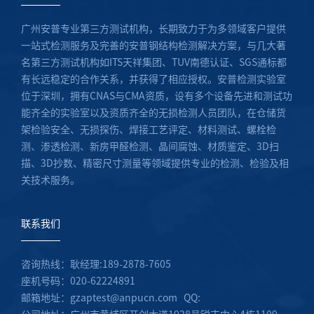
广州安普专业第三方测试机构，长期致力于为多领域客户提供
一站式检测服务及完善的安普钢结构检测解决方案，与几大著
名第三方测试机构如ITS天祥集团、TUV南德认证、SGS通标都
有长远稳定的合作关系，并获得了相应授权。安普检测实验室
位于深圳，拥有CNAS与CMA资质，设有多个设备先进和测试功
能齐全的实验室以及资质齐全的无损检测人员团队，在仓储货
架检验安全、无损探伤、焊接工艺评定、材料测试、螺栓检
测、渗透检测、新房甲醛检测、晶间腐蚀、材质鉴定、3D扫
描、3D抄数、精密尺寸测量等领域提供专业的检测、检验及相
关技术服务。
联系我们
咨询热线：耿经理:189-2878-7605
座机号码：020-62224891
邮箱地址：gzaptest@anpucn.com QQ:
公司地址：广州市黄埔区开创大道1928号锐丰中心4栋1109