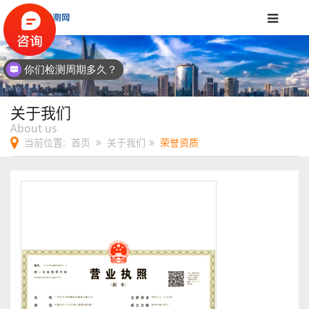
你们检测周期多久？
关于我们
About us
当前位置:
首页
关于我们
荣誉资质