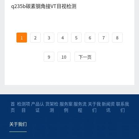
q235b碳素钢角接VT目视检测
1
2
3
4
5
6
7
8
9
10
下一页
首
检测项
产品认
货架检
服务案
服务流
关于我
新闻资
联系我
页
目
证
测
例
程
们
讯
们
关于我们