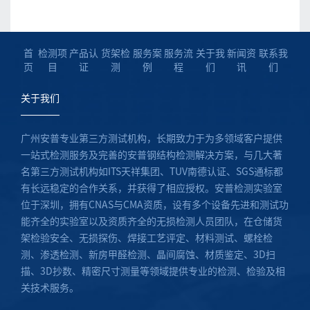
首
检测项
产品认
货架检
服务案
服务流
关于我
新闻资
联系我
页
目
证
测
例
程
们
讯
们
关于我们
广州安普专业第三方测试机构，长期致力于为多领域客户提供
一站式检测服务及完善的安普钢结构检测解决方案，与几大著
名第三方测试机构如ITS天祥集团、TUV南德认证、SGS通标都
有长远稳定的合作关系，并获得了相应授权。安普检测实验室
位于深圳，拥有CNAS与CMA资质，设有多个设备先进和测试功
能齐全的实验室以及资质齐全的无损检测人员团队，在仓储货
架检验安全、无损探伤、焊接工艺评定、材料测试、螺栓检
测、渗透检测、新房甲醛检测、晶间腐蚀、材质鉴定、3D扫
描、3D抄数、精密尺寸测量等领域提供专业的检测、检验及相
关技术服务。