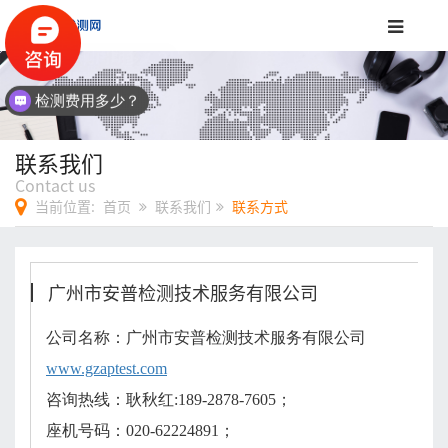
检测费用多少？
联系我们
Contact us
当前位置:
首页
联系我们
联系方式
广州市安普检测技术服务有限公司
公司名称：广州市安普检测技术服务有限公司
www.gzaptest.com
咨询热线：耿秋红:189-2878-7605；
座机号码：020-62224891；