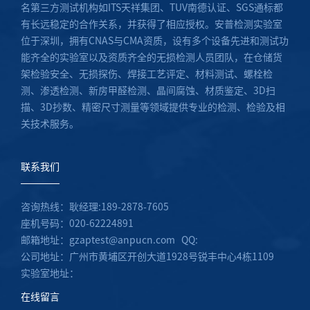
名第三方测试机构如ITS天祥集团、TUV南德认证、SGS通标都
有长远稳定的合作关系，并获得了相应授权。安普检测实验室
位于深圳，拥有CNAS与CMA资质，设有多个设备先进和测试功
能齐全的实验室以及资质齐全的无损检测人员团队，在仓储货
架检验安全、无损探伤、焊接工艺评定、材料测试、螺栓检
测、渗透检测、新房甲醛检测、晶间腐蚀、材质鉴定、3D扫
描、3D抄数、精密尺寸测量等领域提供专业的检测、检验及相
关技术服务。
联系我们
咨询热线：耿经理:189-2878-7605
座机号码：020-62224891
邮箱地址：gzaptest@anpucn.com QQ:
公司地址：广州市黄埔区开创大道1928号锐丰中心4栋1109
实验室地址：
在线留言